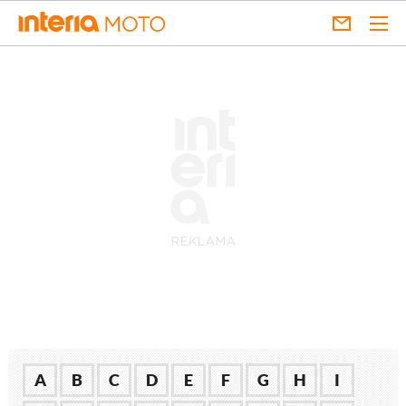
A
B
C
D
E
F
G
H
I