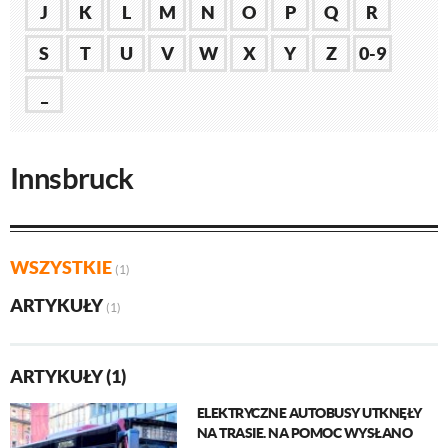
J
K
L
M
N
O
P
Q
R
S
T
U
V
W
X
Y
Z
0-9
_
Innsbruck
WSZYSTKIE
(1)
ARTYKUŁY
(1)
ARTYKUŁY (1)
ELEKTRYCZNE AUTOBUSY UTKNĘŁY
NA TRASIE. NA POMOC WYSŁANO